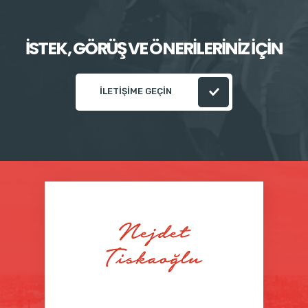
İSTEK, GÖRÜŞ VE ÖNERİLERİNİZ İÇİN
İLETİŞİME GEÇİN